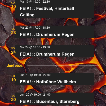
Mai 10 @ 19:00
-
22:30
und
Navi
SO.
10
FEIA! :: Festival, Hinterhalt
Ansichten,
Gelting
Navigation
Mai 23 @ 17:00
-
18:30
SA.
23
FEIA! :: Drumherum Regen
Mai 24 @ 18:00
-
19:30
SO.
24
FEIA! :: Drumherum Regen
Juni 2026
Juni 19 @ 19:00
-
22:00
FR.
19
FEIA! :: Hofbühne Weilheim
Juni 20 @ 19:00
-
21:00
SA.
20
FEIA! :: Bucentaur, Starnberg