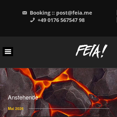
Skip
to
content
Booking :: post@feia.me
+49 0176 567547 98
Anstehende
SUCHE
Veranstalt
Veran
LISTE
Datum
wählen.
Mai 2026
Suche
Ansi