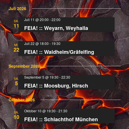
Juli 2026
Juli 11 @ 20:00
-
22:00
SA.
11
FEIA! :: Weyarn, Weyhalla
Juli 22 @ 18:00
-
19:30
MI.
22
FEIA! :: Waldheim/Gräfelfing
September 2026
September 5 @ 19:30
-
22:30
SA.
5
FEIA! :: Moosburg, Hirsch
Oktober 2026
Oktober 10 @ 19:30
-
21:30
SA.
10
FEIA! :: Schlachthof München