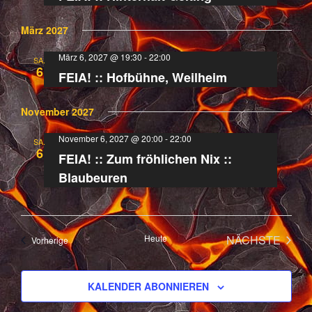
März 2027
März 6, 2027 @ 19:30
-
22:00
SA.
6
FEIA! :: Hofbühne, Weilheim
November 2027
November 6, 2027 @ 20:00
-
22:00
SA.
6
FEIA! :: Zum fröhlichen Nix ::
Blaubeuren
Heute
NÄCHSTE
Veranstaltungen
Vorherige
VERANST
KALENDER ABONNIEREN