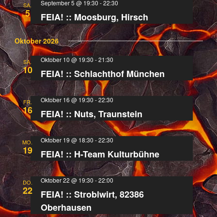
September 5 @ 19:30
-
22:30
und
Navi
SA.
5
FEIA! :: Moosburg, Hirsch
Ansichten,
Oktober 2026
Navigation
Oktober 10 @ 19:30
-
21:30
SA.
10
FEIA! :: Schlachthof München
Oktober 16 @ 19:30
-
22:30
FR.
16
FEIA! :: Nuts, Traunstein
Oktober 19 @ 18:30
-
22:30
MO.
19
FEIA! :: H-Team Kulturbühne
Oktober 22 @ 19:30
-
22:00
DO.
22
FEIA! :: Stroblwirt, 82386
Oberhausen