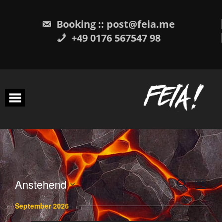
Skip
to
content
Booking :: post@feia.me
+49 0176 567547 98
Anstehend
SUCHE
Veranstalt
Veran
LISTE
Datum
wählen.
September 2026
Suche
Ansi