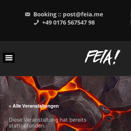
Skip
to
content
Booking :: post@feia.me
+49 0176 567547 98
« Alle Veranstaltungen
Diese Veranstaltung hat bereits
stattgefunden.