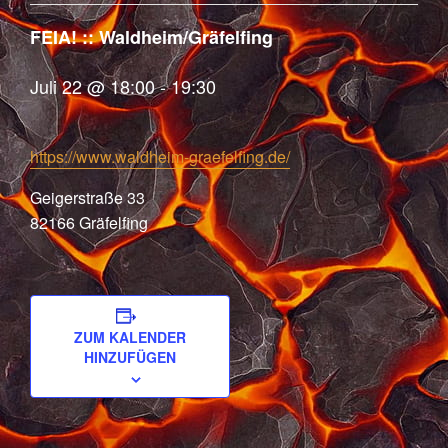
FEIA! :: Waldheim/Gräfelfing
Juli 22 @ 18:00
-
19:30
https://www.waldheim-graefelfing.de/
Geigerstraße 33
82166 Gräfelfing
ZUM KALENDER
HINZUFÜGEN