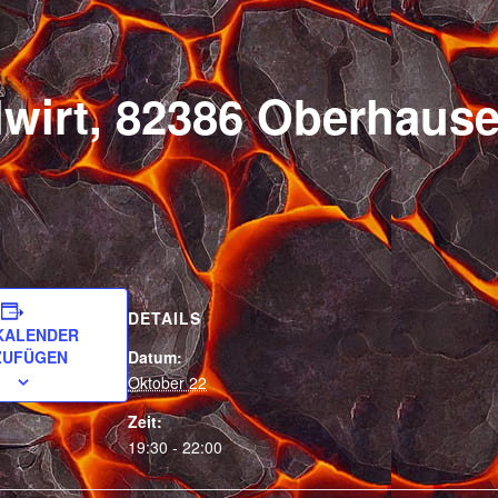
blwirt, 82386 Oberhaus
DETAILS
KALENDER
ZUFÜGEN
Datum:
Oktober 22
Zeit:
19:30 - 22:00