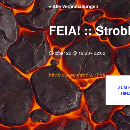
« Alle Veranstaltungen
FEIA! :: Stro
Oktober 22 @ 19:30
-
22:00
https://www.stroblwirt.de
ZUM 
HIN