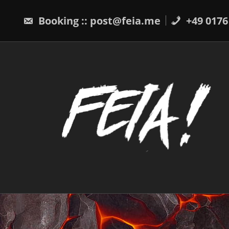
Skip
to
Booking :: post@feia.me
+49 0176
content