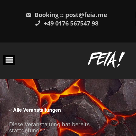
Skip
to
content
Booking :: post@feia.me
+49 0176 567547 98
« Alle Veranstaltungen
Diese Veranstaltung hat bereits
stattgefunden.