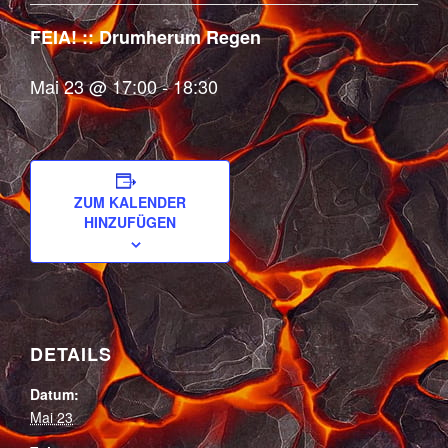
FEIA! :: Drumherum Regen
Mai 23 @ 17:00
-
18:30
ZUM KALENDER
HINZUFÜGEN
DETAILS
Datum:
Mai 23