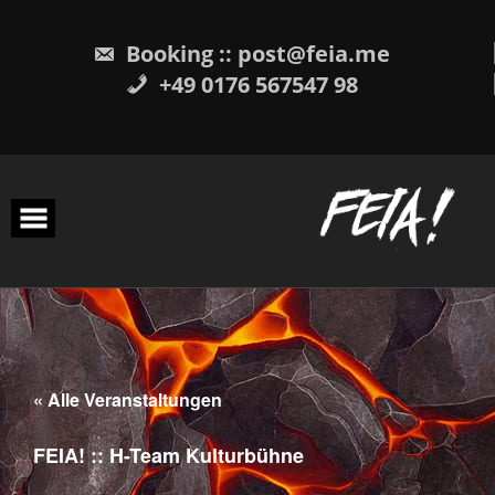
Skip
to
content
Booking :: post@feia.me
+49 0176 567547 98
« Alle Veranstaltungen
FEIA! :: H-Team Kulturbühne