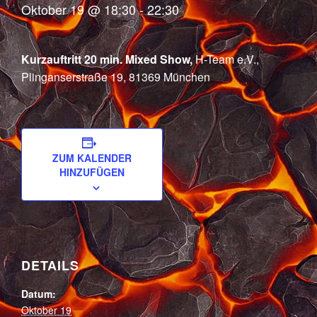
Oktober 19 @ 18:30
-
22:30
Kurzauftritt 20 min. Mixed Show,
H-Team e.V.,
Plinganserstraße 19, 81369 München
ZUM KALENDER
HINZUFÜGEN
DETAILS
Datum:
Oktober 19