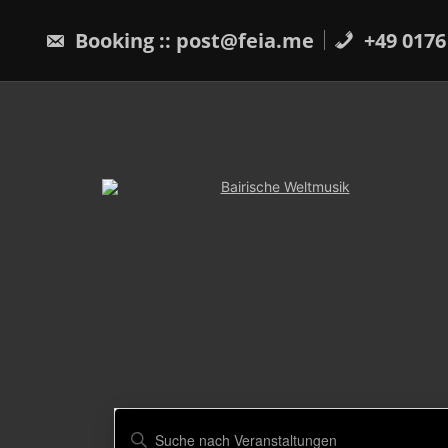
Skip
to
Booking :: post@feia.me
+49 0176
content
Veranstaltungen
Bitte
Schlüsselwort