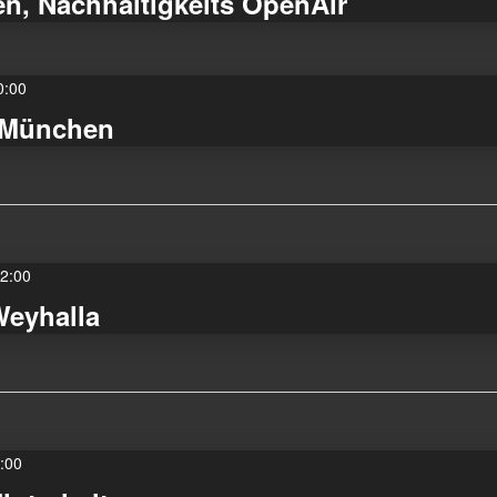
en, Nachhaltigkeits OpenAir
0:00
u München
2:00
Weyhalla
:00