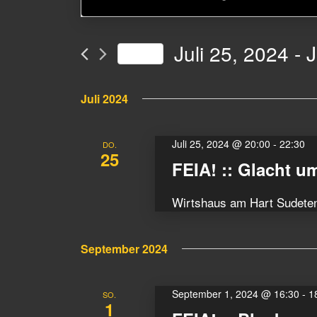
eingeben.
Suche
Suche
nach
Veranstaltungen
und
Juli 25, 2024
 - 
J
Heute
Schlüsselwort.
Ansichten,
Datum
wählen.
Juli 2024
Navigation
Juli 25, 2024 @ 20:00
-
22:30
DO.
25
FEIA! :: Glacht u
Wirtshaus am Hart Sudete
September 2024
September 1, 2024 @ 16:30
-
1
SO.
1